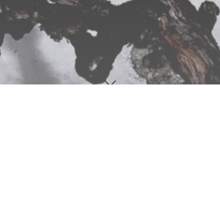
Accueil
Baronnie du CEp K
Benoît et Robert Kreutzer